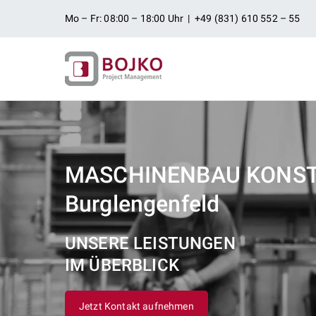
Zum
Mo – Fr: 08:00 – 18:00 Uhr | +49 (831) 610 552 – 55
Inhalt
springen
Ingenieurbü
Ingenieurdienstleistungen aus
Projektman
MASCHINENBAU KONS
Burglengenfeld
UNSERE LEISTUNGEN
IM ÜBERBLICK
Jetzt Kontakt aufnehmen