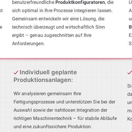
benutzerfreundliche
Produktkonfiguratoren
, die
U
kt
sich optimal in Ihre Prozesse integrieren lassen.
A
Gemeinsam entwickeln wir eine Lösung, die
u
e
technisch überzeugt und wirtschaftlich Sinn
B
ergibt – genau zugeschnitten auf Ihre
E
Anforderungen.
S
Individuell geplante
Produktionsanlagen
:
Si
Wir analysieren gemeinsam Ihre
da
Fertigungsprozesse und unterstützen Sie bei der
un
Auswahl sowie der nahtlosen Integration der
ma
richtigen Maschinentechnik – für stabile Abläufe
Ko
und eine zukunftssichere Produktion.