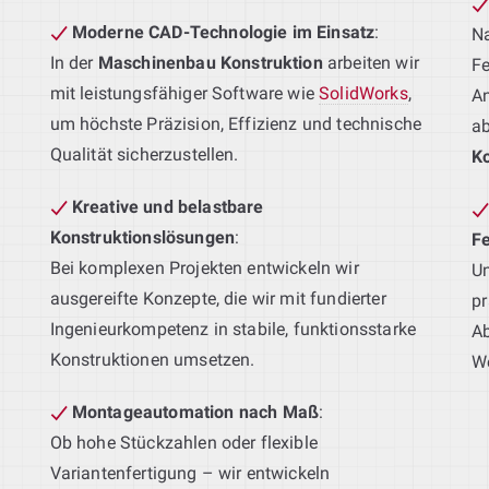
Moderne CAD-Technologie im Einsatz
:
Na
In der
Maschinenbau Konstruktion
arbeiten wir
Fe
mit leistungsfähiger Software wie
SolidWorks
,
An
um höchste Präzision, Effizienz und technische
a
Qualität sicherzustellen.
Ko
Kreative und belastbare
Konstruktionslösungen
:
F
Bei komplexen Projekten entwickeln wir
Un
ausgereifte Konzepte, die wir mit fundierter
pr
Ingenieurkompetenz in stabile, funktionsstarke
Ab
Konstruktionen umsetzen.
We
Montageautomation nach Maß
:
Ob hohe Stückzahlen oder flexible
Variantenfertigung – wir entwickeln