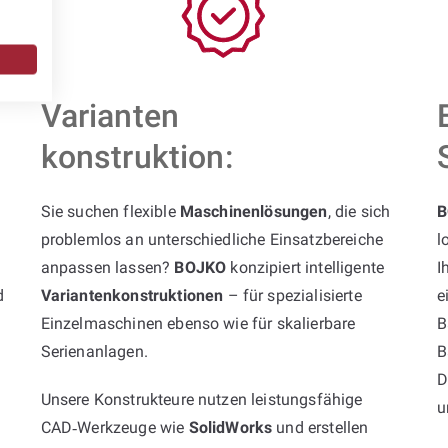
Varianten
konstruktion:
Sie suchen flexible
Maschinenlösungen
, die sich
B
problemlos an unterschiedliche Einsatzbereiche
l
anpassen lassen?
BOJKO
konzipiert intelligente
I
d
Variantenkonstruktionen
– für spezialisierte
e
Einzelmaschinen ebenso wie für skalierbare
B
Serienanlagen.
B
D
Unsere Konstrukteure nutzen leistungsfähige
u
CAD‑Werkzeuge wie
SolidWorks
und erstellen