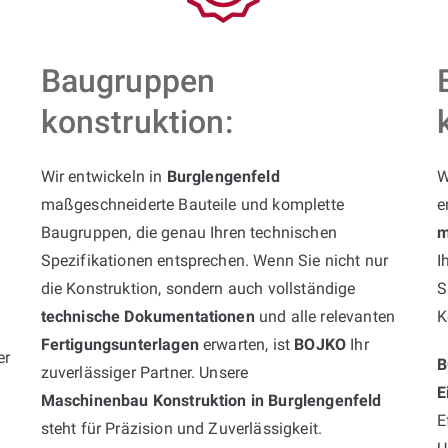
Baugruppen
konstruktion:
Wir entwickeln in
Burglengenfeld
W
maßgeschneiderte Bauteile und komplette
e
Baugruppen, die genau Ihren technischen
m
Spezifikationen entsprechen. Wenn Sie nicht nur
I
die Konstruktion, sondern auch vollständige
S
technische Dokumentationen
und alle relevanten
K
Fertigungsunterlagen
erwarten, ist
BOJKO
Ihr
er
B
zuverlässiger Partner. Unsere
E
Maschinenbau Konstruktion in Burglengenfeld
E
steht für Präzision und Zuverlässigkeit.