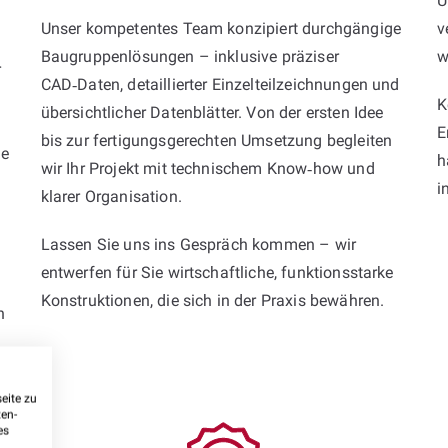
U
Unser kompetentes Team konzipiert durchgängige
v
Baugruppenlösungen – inklusive präziser
w
r
CAD‑Daten, detaillierter Einzelteilzeichnungen und
K
übersichtlicher Datenblätter. Von der ersten Idee
E
bis zur fertigungsgerechten Umsetzung begleiten
ie
h
wir Ihr Projekt mit technischem Know‑how und
i
klarer Organisation.
Lassen Sie uns ins Gespräch kommen – wir
entwerfen für Sie wirtschaftliche, funktionsstarke
Konstruktionen, die sich in der Praxis bewähren.
n
eite zu
ten-
es