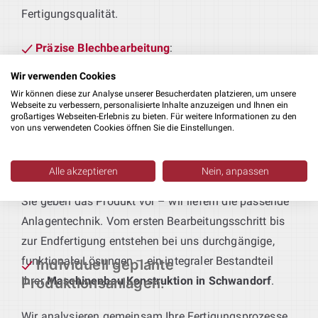
Fertigungsqualität.
Präzise Blechbearbeitung
:
Von stabilen Verkleidungen bis zu tragenden
Wir verwenden Cookies
Rahmen – wir konstruieren Blechbauteile, die
Wir können diese zur Analyse unserer Besucherdaten platzieren, um unsere
Webseite zu verbessern, personalisierte Inhalte anzuzeigen und Ihnen ein
passgenau an Ihre Fertigungsabläufe und
großartiges Webseiten-Erlebnis zu bieten. Für weitere Informationen zu den
Qualitätsstandards angepasst sind.
von uns verwendeten Cookies öffnen Sie die Einstellungen.
Technik für maßgeschneiderte
Alle akzeptieren
Nein, anpassen
Produktionsanlagen
:
Sie geben das Produkt vor – wir liefern die passende
Anlagentechnik. Vom ersten Bearbeitungsschritt bis
zur Endfertigung entstehen bei uns durchgängige,
funktionale Lösungen – ein integraler Bestandteil
Individuell geplante
Ihrer
Maschinenbau Konstruktion in Schwandorf
.
Produktionsanlagen
:
Wir analysieren gemeinsam Ihre Fertigungsprozesse