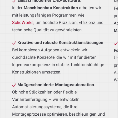
Einsatz moderner CAD-Software
:
Na
In der
Maschinenbau Konstruktion
arbeiten wir
Fe
mit leistungsfähigen Programmen wie
pr
SolidWorks
, um höchste Präzision, Effizienz und
A
technische Qualität zu gewährleisten.
M
Kreative und robuste Konstruktionslösungen
:
Bei komplexen Aufgaben entwickeln wir
F
durchdachte Konzepte, die wir mit fundierter
Un
Ingenieurkompetenz in stabile, funktionstüchtige
pr
Konstruktionen umsetzen.
Ab
We
Maßgeschneiderte Montageautomation
:
Ob hohe Stückzahlen oder flexible
Variantenfertigung – wir entwickeln
Automatisierungssysteme, die Ihre
g
Montageprozesse optimieren, beschleunigen und