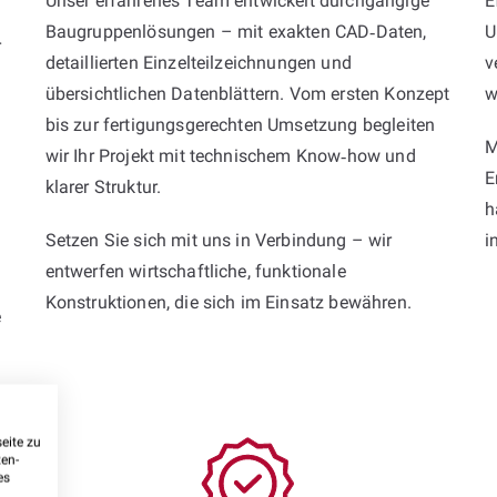
Unser erfahrenes Team entwickelt durchgängige
E
Baugruppenlösungen – mit exakten CAD‑Daten,
U
r
detaillierten Einzelteilzeichnungen und
v
übersichtlichen Datenblättern. Vom ersten Konzept
w
bis zur fertigungsgerechten Umsetzung begleiten
M
wir Ihr Projekt mit technischem Know‑how und
E
klarer Struktur.
h
Setzen Sie sich mit uns in Verbindung – wir
i
entwerfen wirtschaftliche, funktionale
Konstruktionen, die sich im Einsatz bewähren.
e
eite zu
ten-
es