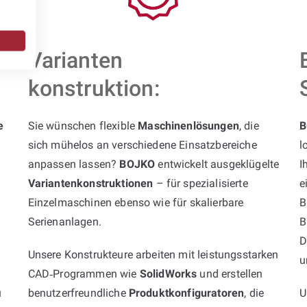
Varianten
konstruktion:
e
Sie wünschen flexible
Maschinenlösungen
, die
B
sich mühelos an verschiedene Einsatzbereiche
l
anpassen lassen?
BOJKO
entwickelt ausgeklügelte
I
Variantenkonstruktionen
– für spezialisierte
e
Einzelmaschinen ebenso wie für skalierbare
B
Serienanlagen.
B
D
Unsere Konstrukteure arbeiten mit leistungsstarken
u
CAD‑Programmen wie
SolidWorks
und erstellen
u
benutzerfreundliche
Produktkonfiguratoren
, die
U