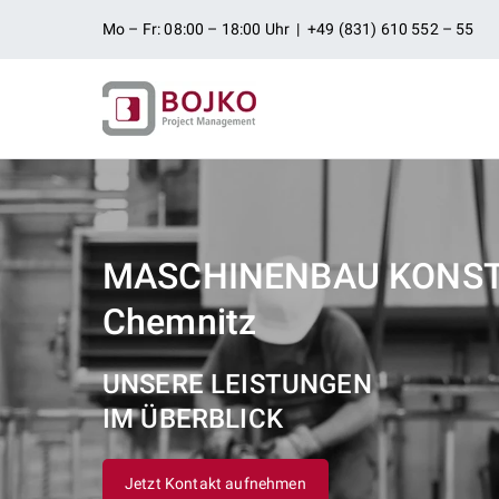
Zum
Mo – Fr: 08:00 – 18:00 Uhr | +49 (831) 610 552 – 55
Inhalt
springen
Ingenieurbü
Ingenieurdienstleistungen aus
Projektman
MASCHINENBAU KONS
Chemnitz
UNSERE LEISTUNGEN
IM ÜBERBLICK
Jetzt Kontakt aufnehmen