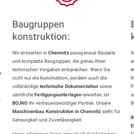
Baugruppen
konstruktion:
Wir entwerfen in
Chemnitz
passgenaue Bauteile
W
und komplette Baugruppen, die genau Ihren
e
technischen Vorgaben entsprechen. Wenn Sie
m
r
nicht nur die Konstruktion, sondern auch die
I
vollständige
technische Dokumentation
sowie
P
sämtliche
Fertigungsunterlagen
erwarten, ist
o
k
.
BOJKO
Ihr vertrauenswürdiger Partner. Unsere
B
Maschinenbau Konstruktion in Chemnitz
steht für
B
Genauigkeit und Zuverlässigkeit.
E