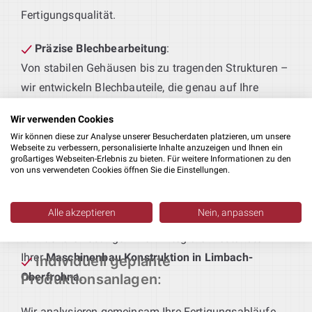
Fertigungsqualität.
Präzise Blechbearbeitung
:
Von stabilen Gehäusen bis zu tragenden Strukturen –
wir entwickeln Blechbauteile, die genau auf Ihre
Fertigungsabläufe und Qualitätsstandards
Wir verwenden Cookies
abgestimmt sind.
Wir können diese zur Analyse unserer Besucherdaten platzieren, um unsere
Webseite zu verbessern, personalisierte Inhalte anzuzeigen und Ihnen ein
Technik für maßgeschneiderte Produktionslinien
:
großartiges Webseiten-Erlebnis zu bieten. Für weitere Informationen zu den
von uns verwendeten Cookies öffnen Sie die Einstellungen.
Sie definieren das Produkt – wir liefern die passende
Anlagentechnik. Von der Vorfertigung bis zur
Alle akzeptieren
Nein, anpassen
Endmontage entstehen bei uns durchgängige,
funktionale Lösungen – ein integraler Bestandteil
Ihrer
Maschinenbau Konstruktion in Limbach-
Individuell geplante
Oberfrohna
.
Produktionsanlagen
:
Wir analysieren gemeinsam Ihre Fertigungsabläufe