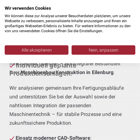
Fertigungsabläufe und Qualitätsstandards
Wir verwenden Cookies
abgestimmt sind.
Wir können diese zur Analyse unserer Besucherdaten platzieren, um unsere
Webseite zu verbessern, personalisierte Inhalte anzuzeigen und Ihnen ein
großartiges Webseiten-Erlebnis zu bieten. Für weitere Informationen zu den
Technik für maßgeschneiderte Produktionslinien
:
von uns verwendeten Cookies öffnen Sie die Einstellungen.
Sie definieren das Produkt – wir liefern die passende
Anlagentechnik. Von der Vorfertigung bis zur
Alle akzeptieren
Nein, anpassen
Endmontage entstehen bei uns durchgängige,
funktionale Lösungen – ein integraler Bestandteil
Individuell geplante
Ihrer
Maschinenbau Konstruktion in Eilenburg
.
Produktionsanlagen
:
Wir analysieren gemeinsam Ihre Fertigungsabläufe
und unterstützen Sie bei der Auswahl sowie der
nahtlosen Integration der passenden
Maschinentechnik – für stabile Prozesse und eine
zukunftssichere Produktion.
Einsatz moderner CAD-Software
: