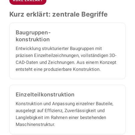
CAD-Daten, Baugruppen- und
fertigungsreifen Unterlagen.
proaktiv und eigenverantwortlich und liefern
Montagezeichnungen, Einzelteilzeichnungen
Kurz erklärt: zentrale Begriffe
Ihnen einen vollständigen Satz an
und strukturierte Stücklisten. Damit können Sie
Konstruktionsunterlagen, mit minimalem
alle Einzelteile und Baugruppen direkt
Abstimmungs- und Aufsichtsaufwand auf Ihrer
Baugruppen-
beschaffen oder fertigen lassen.
Seite.
konstruktion
Entwicklung strukturierter Baugruppen mit
präzisen Einzelteilzeichnungen, vollständigen 3D-
CAD-Daten und Zeichnungen. Aus einem Konzept
entsteht eine produzierbare Konstruktion.
Einzelteil­konstruktion
Konstruktion und Anpassung einzelner Bauteile,
ausgelegt auf Effizienz, Zuverlässigkeit und
Langlebigkeit im Rahmen einer bestehenden
Maschinenstruktur.