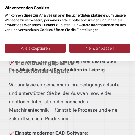
Fertigungsabläufe und Qualitätsstandards
Wir verwenden Cookies
abgestimmt sind.
Wir können diese zur Analyse unserer Besucherdaten platzieren, um unsere
Webseite zu verbessern, personalisierte Inhalte anzuzeigen und Ihnen ein
großartiges Webseiten-Erlebnis zu bieten. Für weitere Informationen zu den
Technik für maßgeschneiderte Produktionslinien
:
von uns verwendeten Cookies öffnen Sie die Einstellungen.
Sie definieren das Produkt – wir liefern die passende
Anlagentechnik. Von der Vorfertigung bis zur
Alle akzeptieren
Nein, anpassen
Endmontage entstehen bei uns durchgängige,
funktionale Lösungen – ein integraler Bestandteil
Individuell geplante
Ihrer
Maschinenbau Konstruktion in Leipzig
.
Produktionsanlagen
:
Wir analysieren gemeinsam Ihre Fertigungsabläufe
und unterstützen Sie bei der Auswahl sowie der
nahtlosen Integration der passenden
Maschinentechnik – für stabile Prozesse und eine
zukunftssichere Produktion.
Einsatz moderner CAD-Software
: