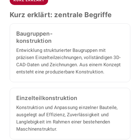
kennen und klären, ob Aufgabenstellung und
Automatisierung sowie Förder- und
Zusammenarbeit zueinander passen. Im
Kurz erklärt: zentrale Begriffe
Handhabungstechnik.
zweiten Termin gehen wir in die technischen
Details und besprechen Ihr konkretes Projekt.
Baugruppen-
Anschließend übernimmt BOJKO die
konstruktion
Umsetzung vollständig: Sie benötigen keinen
Entwicklung strukturierter Baugruppen mit
eigenen Projektmanager, denn wir arbeiten
präzisen Einzelteilzeichnungen, vollständigen 3D-
proaktiv und eigenverantwortlich und liefern
CAD-Daten und Zeichnungen. Aus einem Konzept
Ihnen einen vollständigen Satz an
entsteht eine produzierbare Konstruktion.
Konstruktionsunterlagen, mit minimalem
Abstimmungs- und Aufsichtsaufwand auf Ihrer
Seite.
Einzelteil­konstruktion
Konstruktion und Anpassung einzelner Bauteile,
ausgelegt auf Effizienz, Zuverlässigkeit und
Langlebigkeit im Rahmen einer bestehenden
Maschinenstruktur.