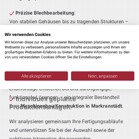
Präzise Blechbearbeitung
:
Von stabilen Gehäusen bis zu tragenden Strukturen –
wir entwickeln Blechbauteile, die genau auf Ihre
Wir verwenden Cookies
Fertigungsabläufe und Qualitätsstandards
Wir können diese zur Analyse unserer Besucherdaten platzieren, um unsere
abgestimmt sind.
Webseite zu verbessern, personalisierte Inhalte anzuzeigen und Ihnen ein
großartiges Webseiten-Erlebnis zu bieten. Für weitere Informationen zu den
von uns verwendeten Cookies öffnen Sie die Einstellungen.
Technik für maßgeschneiderte Produktionslinien
:
Sie definieren das Produkt – wir liefern die passende
Alle akzeptieren
Nein, anpassen
Anlagentechnik. Von der Vorfertigung bis zur
Endmontage entstehen bei uns durchgängige,
funktionale Lösungen – ein integraler Bestandteil
Individuell geplante
Ihrer
Maschinenbau Konstruktion in Markranstädt
.
Produktionsanlagen
:
Wir analysieren gemeinsam Ihre Fertigungsabläufe
und unterstützen Sie bei der Auswahl sowie der
nahtlosen Integration der passenden