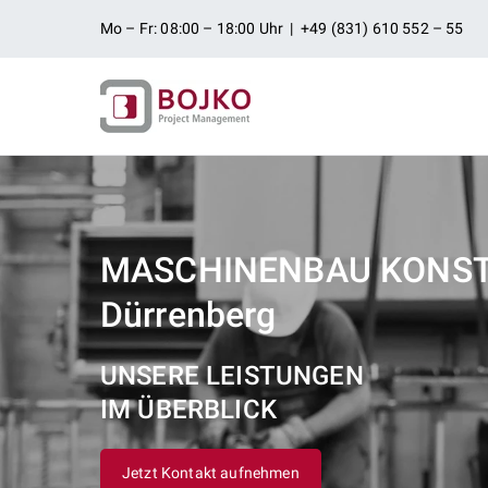
Zum
Mo – Fr: 08:00 – 18:00 Uhr | +49 (831) 610 552 – 55
Inhalt
springen
Ingenieurbü
Ingenieurdienstleistungen aus
Projektman
MASCHINENBAU KONST
Dürrenberg
UNSERE LEISTUNGEN
IM ÜBERBLICK
Jetzt Kontakt aufnehmen