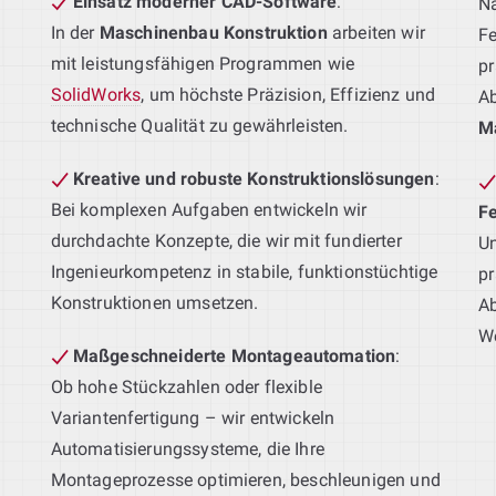
Einsatz moderner CAD-Software
:
Na
In der
Maschinenbau Konstruktion
arbeiten wir
Fe
mit leistungsfähigen Programmen wie
pr
SolidWorks
, um höchste Präzision, Effizienz und
A
technische Qualität zu gewährleisten.
M
Kreative und robuste Konstruktionslösungen
:
Bei komplexen Aufgaben entwickeln wir
F
durchdachte Konzepte, die wir mit fundierter
Un
Ingenieurkompetenz in stabile, funktionstüchtige
pr
Konstruktionen umsetzen.
Ab
We
Maßgeschneiderte Montageautomation
:
Ob hohe Stückzahlen oder flexible
Variantenfertigung – wir entwickeln
Automatisierungssysteme, die Ihre
g
Montageprozesse optimieren, beschleunigen und