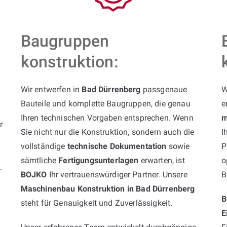
Baugruppen
konstruktion:
Wir entwerfen in
Bad Dürrenberg
passgenaue
W
Bauteile und komplette Baugruppen, die genau
e
Ihren technischen Vorgaben entsprechen. Wenn
m
r
Sie nicht nur die Konstruktion, sondern auch die
I
vollständige
technische Dokumentation
sowie
P
sämtliche
Fertigungsunterlagen
erwarten, ist
o
k
.
BOJKO
Ihr vertrauenswürdiger Partner. Unsere
B
Maschinenbau Konstruktion in Bad Dürrenberg
B
steht für Genauigkeit und Zuverlässigkeit.
E