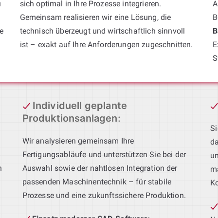
u
sich optimal in Ihre Prozesse integrieren.
A
Gemeinsam realisieren wir eine Lösung, die
B
e
technisch überzeugt und wirtschaftlich sinnvoll
B
ist – exakt auf Ihre Anforderungen zugeschnitten.
E
S
Individuell geplante
Produktionsanlagen
:
Si
Wir analysieren gemeinsam Ihre
da
Fertigungsabläufe und unterstützen Sie bei der
un
h
Auswahl sowie der nahtlosen Integration der
ma
passenden Maschinentechnik – für stabile
Ko
Prozesse und eine zukunftssichere Produktion.