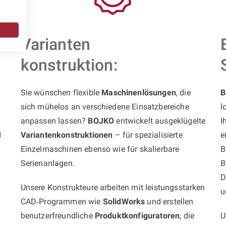
Varianten
konstruktion:
Sie wünschen flexible
Maschinenlösungen
, die
B
sich mühelos an verschiedene Einsatzbereiche
l
anpassen lassen?
BOJKO
entwickelt ausgeklügelte
I
d
Variantenkonstruktionen
– für spezialisierte
e
Einzelmaschinen ebenso wie für skalierbare
B
Serienanlagen.
B
D
Unsere Konstrukteure arbeiten mit leistungsstarken
u
CAD‑Programmen wie
SolidWorks
und erstellen
benutzerfreundliche
Produktkonfiguratoren
, die
U