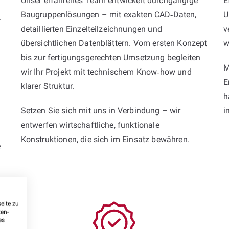
Unser erfahrenes Team entwickelt durchgängige
E
Baugruppenlösungen – mit exakten CAD‑Daten,
U
r
detaillierten Einzelteilzeichnungen und
v
übersichtlichen Datenblättern. Vom ersten Konzept
w
bis zur fertigungsgerechten Umsetzung begleiten
M
wir Ihr Projekt mit technischem Know‑how und
E
klarer Struktur.
h
Setzen Sie sich mit uns in Verbindung – wir
i
entwerfen wirtschaftliche, funktionale
Konstruktionen, die sich im Einsatz bewähren.
e
eite zu
ten-
es