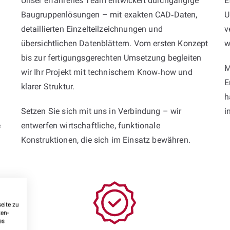
r
Unser erfahrenes Team entwickelt durchgängige
E
Baugruppenlösungen – mit exakten CAD‑Daten,
U
detaillierten Einzelteilzeichnungen und
v
übersichtlichen Datenblättern. Vom ersten Konzept
w
bis zur fertigungsgerechten Umsetzung begleiten
M
wir Ihr Projekt mit technischem Know‑how und
E
klarer Struktur.
h
Setzen Sie sich mit uns in Verbindung – wir
i
e
entwerfen wirtschaftliche, funktionale
Konstruktionen, die sich im Einsatz bewähren.
eite zu
ten-
es