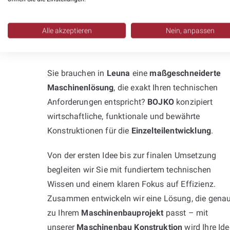
Professionelle
Alle akzeptieren
Nein, anpassen
Neukonstruktion:
Sie brauchen in
Leuna
eine
maßgeschneiderte
Maschinenlösung
, die exakt Ihren technischen
Anforderungen entspricht?
BOJKO
konzipiert
wirtschaftliche, funktionale und bewährte
Konstruktionen für die
Einzelteilentwicklung
.
Von der ersten Idee bis zur finalen Umsetzung
begleiten wir Sie mit fundiertem technischen
Wissen und einem klaren Fokus auf Effizienz.
Zusammen entwickeln wir eine Lösung, die gena
zu Ihrem
Maschinenbauprojekt
passt – mit
unserer
Maschinenbau Konstruktion
wird Ihre Ide