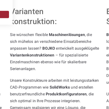
Varianten
konstruktion:
Sie wünschen flexible
Maschinenlösungen
, die
B
sich mühelos an verschiedene Einsatzbereiche
l
anpassen lassen?
BOJKO
entwickelt ausgeklügelte
I
Variantenkonstruktionen
– für spezialisierte
e
Einzelmaschinen ebenso wie für skalierbare
B
Serienanlagen.
B
D
Unsere Konstrukteure arbeiten mit leistungsstarken
u
CAD‑Programmen wie
SolidWorks
und erstellen
u
benutzerfreundliche
Produktkonfiguratoren
, die
U
sich optimal in Ihre Prozesse integrieren.
A
e
Gemeinsam realisieren wir eine Lösung, die
B