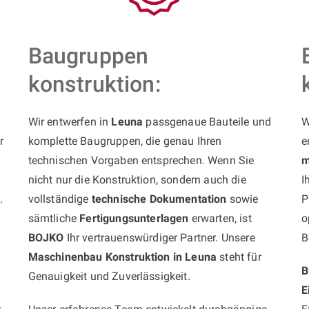
Baugruppen
konstruktion:
Wir entwerfen in
Leuna
passgenaue Bauteile und
W
r
komplette Baugruppen, die genau Ihren
e
technischen Vorgaben entsprechen. Wenn Sie
m
nicht nur die Konstruktion, sondern auch die
I
k
.
vollständige
technische Dokumentation
sowie
P
sämtliche
Fertigungsunterlagen
erwarten, ist
o
BOJKO
Ihr vertrauenswürdiger Partner. Unsere
B
Maschinenbau Konstruktion in Leuna
steht für
B
Genauigkeit und Zuverlässigkeit.
E