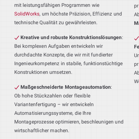
mit leistungsfähigen Programmen wie
pr
SolidWorks
, um höchste Präzision, Effizienz und
A
technische Qualität zu gewährleisten.
M
Kreative und robuste Konstruktionslösungen
:
Bei komplexen Aufgaben entwickeln wir
F
durchdachte Konzepte, die wir mit fundierter
Un
Ingenieurkompetenz in stabile, funktionstüchtige
pr
Konstruktionen umsetzen.
Ab
We
Maßgeschneiderte Montageautomation
:
Ob hohe Stückzahlen oder flexible
Variantenfertigung – wir entwickeln
Automatisierungssysteme, die Ihre
g
Montageprozesse optimieren, beschleunigen und
wirtschaftlicher machen.