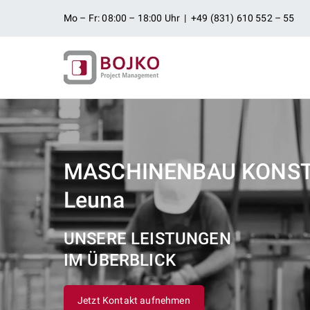
Zum
Mo – Fr: 08:00 – 18:00 Uhr | +49 (831) 610 552 – 55
Inhalt
springen
Ingenieurbü
Ingenieurdienstleistungen aus
Projektman
MASCHINENBAU KONS
Leuna
UNSERE LEISTUNGEN
IM ÜBERBLICK
Jetzt Kontakt aufnehmen