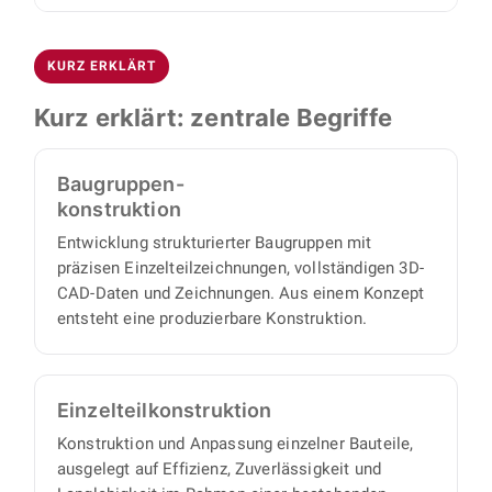
und Zusammenarbeit zueinander passen. Im
fertigungsreifen Unterlagen.
Die Konstruktion erfolgt mit SolidWorks und
zweiten Termin besprechen wir die technischen
Autodesk Inventor. Sie erhalten vollständige 3D-
Details Ihres konkreten Projekts. Danach
KURZ ERKLÄRT
CAD-Daten, Baugruppen- und
übernimmt BOJKO die Umsetzung vollständig:
Montagezeichnungen, Einzelteilzeichnungen
Einen eigenen Projektmanager brauchen Sie
Kurz erklärt: zentrale Begriffe
sowie strukturierte Stücklisten, also alle
nicht, denn wir arbeiten proaktiv und
Unterlagen, mit denen sich Einzelteile und
eigenverantwortlich und liefern einen
Baugruppen-
Baugruppen beschaffen oder fertigen lassen.
vollständigen Satz an Konstruktionsunterlagen,
konstruktion
mit minimalem Abstimmungs- und
Entwicklung strukturierter Baugruppen mit
Aufsichtsaufwand auf Ihrer Seite.
präzisen Einzelteilzeichnungen, vollständigen 3D-
CAD-Daten und Zeichnungen. Aus einem Konzept
entsteht eine produzierbare Konstruktion.
Einzelteil­konstruktion
Konstruktion und Anpassung einzelner Bauteile,
ausgelegt auf Effizienz, Zuverlässigkeit und