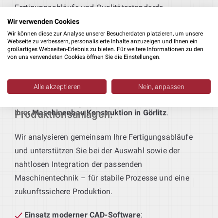
Fertigungsabläufe und Qualitätsstandards
abgestimmt sind.
Wir verwenden Cookies
Wir können diese zur Analyse unserer Besucherdaten platzieren, um unsere
Webseite zu verbessern, personalisierte Inhalte anzuzeigen und Ihnen ein
Technik für maßgeschneiderte Produktionslinien
:
großartiges Webseiten-Erlebnis zu bieten. Für weitere Informationen zu den
Sie definieren das Produkt – wir liefern die passende
von uns verwendeten Cookies öffnen Sie die Einstellungen.
Anlagentechnik. Von der Vorfertigung bis zur
Endmontage entstehen bei uns durchgängige,
Alle akzeptieren
Nein, anpassen
funktionale Lösungen – ein integraler Bestandteil
Individuell geplante
Ihrer
Maschinenbau Konstruktion in Görlitz
.
Produktionsanlagen
:
Wir analysieren gemeinsam Ihre Fertigungsabläufe
und unterstützen Sie bei der Auswahl sowie der
nahtlosen Integration der passenden
Maschinentechnik – für stabile Prozesse und eine
zukunftssichere Produktion.
Einsatz moderner CAD-Software
: