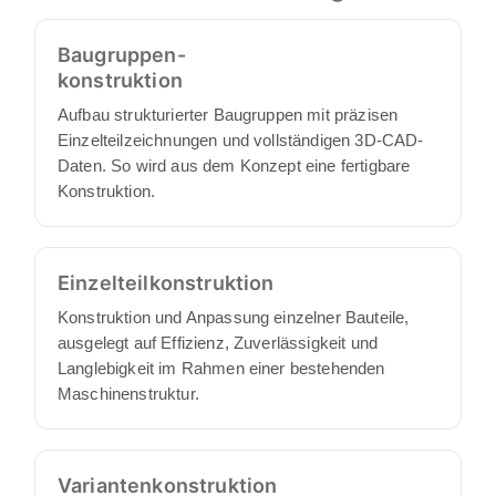
zweiten Termin gehen wir in die technischen
Details und besprechen Ihr konkretes Projekt.
Baugruppen-
Anschließend übernimmt BOJKO die
konstruktion
Umsetzung vollständig: Sie benötigen keinen
Aufbau strukturierter Baugruppen mit präzisen
eigenen Projektmanager, denn wir arbeiten
Einzelteilzeichnungen und vollständigen 3D-CAD-
proaktiv und eigenverantwortlich und liefern
Daten. So wird aus dem Konzept eine fertigbare
Ihnen einen vollständigen Satz an
Konstruktion.
Konstruktionsunterlagen, mit minimalem
Abstimmungs- und Aufsichtsaufwand auf Ihrer
Seite.
Einzelteil­konstruktion
Konstruktion und Anpassung einzelner Bauteile,
ausgelegt auf Effizienz, Zuverlässigkeit und
Langlebigkeit im Rahmen einer bestehenden
Maschinenstruktur.
Varianten­konstruktion