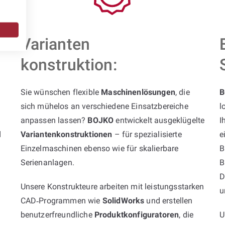
Varianten
konstruktion:
Sie wünschen flexible
Maschinenlösungen
, die
B
sich mühelos an verschiedene Einsatzbereiche
l
anpassen lassen?
BOJKO
entwickelt ausgeklügelte
I
d
Variantenkonstruktionen
– für spezialisierte
e
Einzelmaschinen ebenso wie für skalierbare
B
Serienanlagen.
B
D
Unsere Konstrukteure arbeiten mit leistungsstarken
u
CAD‑Programmen wie
SolidWorks
und erstellen
benutzerfreundliche
Produktkonfiguratoren
, die
U