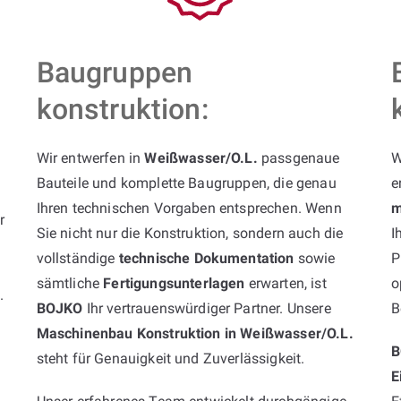
Baugruppen
konstruktion:
Wir entwerfen in
Weißwasser/O.L.
passgenaue
W
Bauteile und komplette Baugruppen, die genau
e
Ihren technischen Vorgaben entsprechen. Wenn
m
r
Sie nicht nur die Konstruktion, sondern auch die
I
vollständige
technische Dokumentation
sowie
P
sämtliche
Fertigungsunterlagen
erwarten, ist
o
k
.
BOJKO
Ihr vertrauenswürdiger Partner. Unsere
B
Maschinenbau Konstruktion in Weißwasser/O.L.
B
steht für Genauigkeit und Zuverlässigkeit.
E