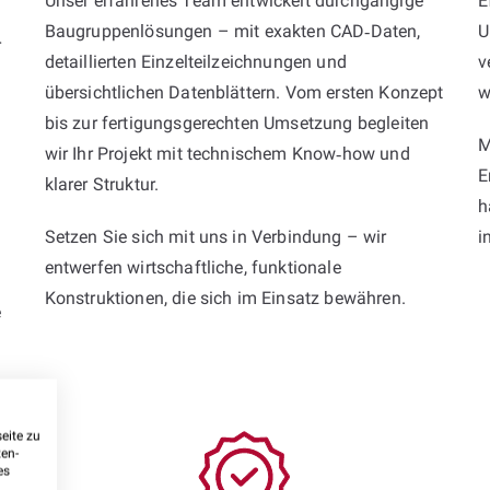
Unser erfahrenes Team entwickelt durchgängige
E
Baugruppenlösungen – mit exakten CAD‑Daten,
U
r
detaillierten Einzelteilzeichnungen und
v
übersichtlichen Datenblättern. Vom ersten Konzept
w
bis zur fertigungsgerechten Umsetzung begleiten
M
wir Ihr Projekt mit technischem Know‑how und
E
klarer Struktur.
h
Setzen Sie sich mit uns in Verbindung – wir
i
entwerfen wirtschaftliche, funktionale
Konstruktionen, die sich im Einsatz bewähren.
e
eite zu
ten-
es