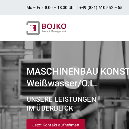
Zum
Mo – Fr: 08:00 – 18:00 Uhr | +49 (831) 610 552 – 55
Inhalt
springen
Ingenieurbü
Ingenieurdienstleistungen aus
Projektman
MASCHINENBAU KONS
Weißwasser/O.L.
UNSERE LEISTUNGEN
IM ÜBERBLICK
Jetzt Kontakt aufnehmen