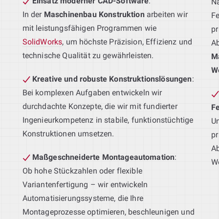
Einsatz moderner CAD-Software
:
Na
In der
Maschinenbau Konstruktion
arbeiten wir
Fe
mit leistungsfähigen Programmen wie
pr
SolidWorks
, um höchste Präzision, Effizienz und
A
technische Qualität zu gewährleisten.
M
W
Kreative und robuste Konstruktionslösungen
:
Bei komplexen Aufgaben entwickeln wir
durchdachte Konzepte, die wir mit fundierter
F
Ingenieurkompetenz in stabile, funktionstüchtige
Un
Konstruktionen umsetzen.
pr
Ab
Maßgeschneiderte Montageautomation
:
We
Ob hohe Stückzahlen oder flexible
Variantenfertigung – wir entwickeln
Automatisierungssysteme, die Ihre
g
Montageprozesse optimieren, beschleunigen und