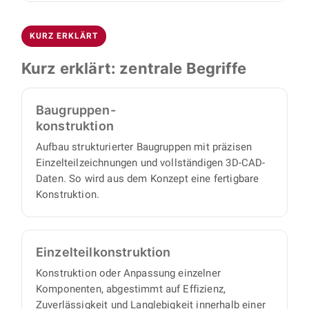
bis zu fertigungsreifen Unterlagen.
Am Projektende liegt Ihnen ein kompletter Satz
konstruieren wir für Sondermaschinenbau,
technischer Unterlagen vor: vollständige 3D-
Automatisierung sowie Förder- und
KURZ ERKLÄRT
CAD-Daten, Baugruppen- und
Handhabungstechnik.
Montagezeichnungen, Einzelteilzeichnungen
Kurz erklärt: zentrale Begriffe
und strukturierte Stücklisten. Damit können Sie
alle Einzelteile und Baugruppen direkt
Baugruppen-
beschaffen oder fertigen lassen.
konstruktion
Aufbau strukturierter Baugruppen mit präzisen
Einzelteilzeichnungen und vollständigen 3D-CAD-
Daten. So wird aus dem Konzept eine fertigbare
Konstruktion.
Einzelteil­konstruktion
Konstruktion oder Anpassung einzelner
Komponenten, abgestimmt auf Effizienz,
Zuverlässigkeit und Langlebigkeit innerhalb einer