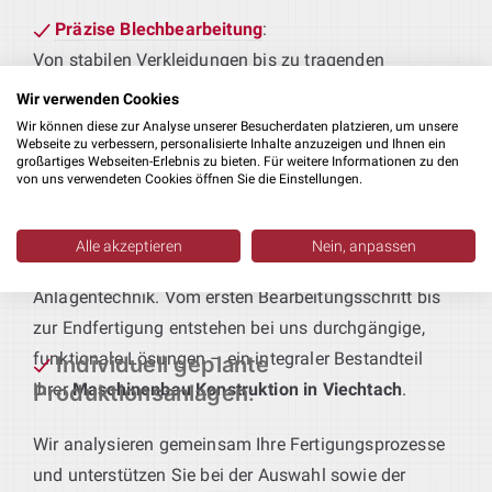
Präzise Blechbearbeitung
:
Von stabilen Verkleidungen bis zu tragenden
Rahmen – wir konstruieren Blechbauteile, die
Wir verwenden Cookies
passgenau an Ihre Fertigungsabläufe und
Wir können diese zur Analyse unserer Besucherdaten platzieren, um unsere
Webseite zu verbessern, personalisierte Inhalte anzuzeigen und Ihnen ein
Qualitätsstandards angepasst sind.
großartiges Webseiten-Erlebnis zu bieten. Für weitere Informationen zu den
von uns verwendeten Cookies öffnen Sie die Einstellungen.
Technik für maßgeschneiderte
Produktionsanlagen
:
Alle akzeptieren
Nein, anpassen
Sie geben das Produkt vor – wir liefern die passende
Anlagentechnik. Vom ersten Bearbeitungsschritt bis
zur Endfertigung entstehen bei uns durchgängige,
funktionale Lösungen – ein integraler Bestandteil
Individuell geplante
Ihrer
Maschinenbau Konstruktion in Viechtach
.
Produktionsanlagen
:
Wir analysieren gemeinsam Ihre Fertigungsprozesse
und unterstützen Sie bei der Auswahl sowie der