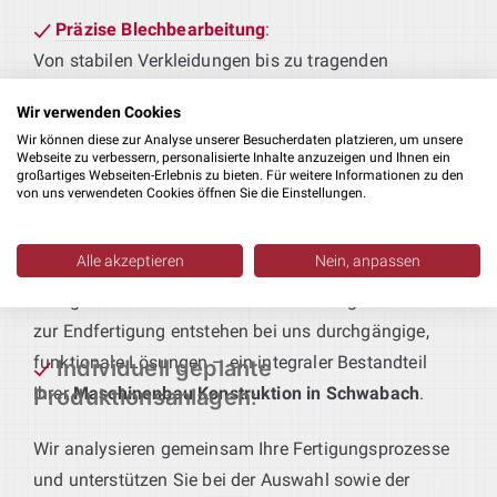
Präzise Blechbearbeitung
:
Von stabilen Verkleidungen bis zu tragenden
Rahmen – wir konstruieren Blechbauteile, die
Wir verwenden Cookies
passgenau an Ihre Fertigungsabläufe und
Wir können diese zur Analyse unserer Besucherdaten platzieren, um unsere
Qualitätsstandards angepasst sind.
Webseite zu verbessern, personalisierte Inhalte anzuzeigen und Ihnen ein
großartiges Webseiten-Erlebnis zu bieten. Für weitere Informationen zu den
von uns verwendeten Cookies öffnen Sie die Einstellungen.
Technik für maßgeschneiderte
Produktionsanlagen
:
Alle akzeptieren
Nein, anpassen
Sie geben das Produkt vor – wir liefern die passende
Anlagentechnik. Vom ersten Bearbeitungsschritt bis
zur Endfertigung entstehen bei uns durchgängige,
funktionale Lösungen – ein integraler Bestandteil
Individuell geplante
Ihrer
Maschinenbau Konstruktion in Schwabach
.
Produktionsanlagen
:
Wir analysieren gemeinsam Ihre Fertigungsprozesse
und unterstützen Sie bei der Auswahl sowie der