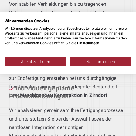
Von stabilen Verkleidungen bis zu tragenden
Rahmen – wir konstruieren Blechbauteile, die
passgenau an Ihre Fertigungsabläufe und
Wir verwenden Cookies
Wir können diese zur Analyse unserer Besucherdaten platzieren, um unsere
Qualitätsstandards angepasst sind.
Webseite zu verbessern, personalisierte Inhalte anzuzeigen und Ihnen ein
großartiges Webseiten-Erlebnis zu bieten. Für weitere Informationen zu den
von uns verwendeten Cookies öffnen Sie die Einstellungen.
Technik für maßgeschneiderte
Produktionsanlagen
:
Sie geben das Produkt vor – wir liefern die passende
Alle akzeptieren
Nein, anpassen
Anlagentechnik. Vom ersten Bearbeitungsschritt bis
zur Endfertigung entstehen bei uns durchgängige,
funktionale Lösungen – ein integraler Bestandteil
Individuell geplante
Ihrer
Maschinenbau Konstruktion in Zirndorf
.
Produktionsanlagen
:
Wir analysieren gemeinsam Ihre Fertigungsprozesse
und unterstützen Sie bei der Auswahl sowie der
nahtlosen Integration der richtigen
Maschinentechnik – für stabile Abläufe und eine