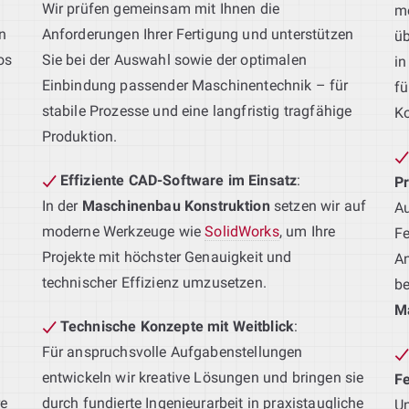
Wir prüfen gemeinsam mit Ihnen die
mö
n
Anforderungen Ihrer Fertigung und unterstützen
üb
os
Sie bei der Auswahl sowie der optimalen
in
Einbindung passender Maschinentechnik – für
fü
stabile Prozesse und eine langfristig tragfähige
Ko
Produktion.
Effiziente CAD-Software im Einsatz
:
P
In der
Maschinenbau Konstruktion
setzen wir auf
Au
moderne Werkzeuge wie
SolidWorks
, um Ihre
Fe
Projekte mit höchster Genauigkeit und
An
technischer Effizienz umzusetzen.
be
M
Technische Konzepte mit Weitblick
:
Für anspruchsvolle Aufgabenstellungen
entwickeln wir kreative Lösungen und bringen sie
F
re
durch fundierte Ingenieurarbeit in praxistaugliche
Un