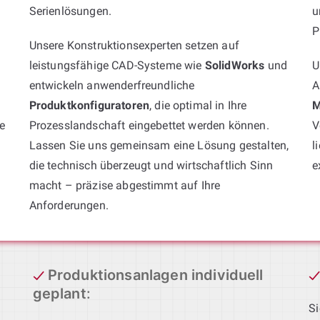
Serienlösungen.
u
P
Unsere Konstruktionsexperten setzen auf
leistungsfähige CAD-Systeme wie
SolidWorks
und
U
entwickeln anwenderfreundliche
A
Produktkonfiguratoren
, die optimal in Ihre
M
e
Prozesslandschaft eingebettet werden können.
V
Lassen Sie uns gemeinsam eine Lösung gestalten,
l
die technisch überzeugt und wirtschaftlich Sinn
e
macht – präzise abgestimmt auf Ihre
Anforderungen.
Produktionsanlagen individuell
geplant
:
Si