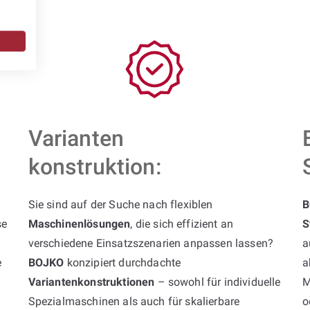
Varianten
konstruktion:
Sie sind auf der Suche nach flexiblen
B
se
Maschinenlösungen
, die sich effizient an
S
verschiedene Einsatzszenarien anpassen lassen?
a
e
BOJKO
konzipiert durchdachte
a
Variantenkonstruktionen
– sowohl für individuelle
M
Spezialmaschinen als auch für skalierbare
o