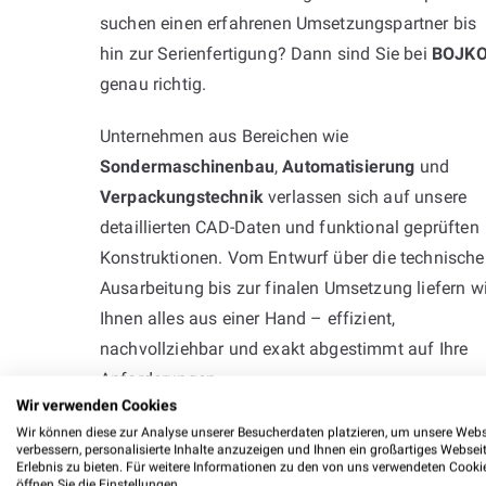
suchen einen erfahrenen Umsetzungspartner bis
hin zur Serienfertigung? Dann sind Sie bei
BOJK
genau richtig.
Unternehmen aus Bereichen wie
Sondermaschinenbau
,
Automatisierung
und
Verpackungstechnik
verlassen sich auf unsere
detaillierten CAD-Daten und funktional geprüften
Konstruktionen. Vom Entwurf über die technische
Ausarbeitung bis zur finalen Umsetzung liefern wi
Ihnen alles aus einer Hand – effizient,
nachvollziehbar und exakt abgestimmt auf Ihre
Anforderungen.
Wir verwenden Cookies
Nehmen Sie Kontakt mit uns auf – wir setzen Ihr
Wir können diese zur Analyse unserer Besucherdaten platzieren, um unsere Webs
verbessern, personalisierte Inhalte anzuzeigen und Ihnen ein großartiges Websei
technischen Ziele mit Erfahrung, Präzision und
Erlebnis zu bieten. Für weitere Informationen zu den von uns verwendeten Cooki
öffnen Sie die Einstellungen.