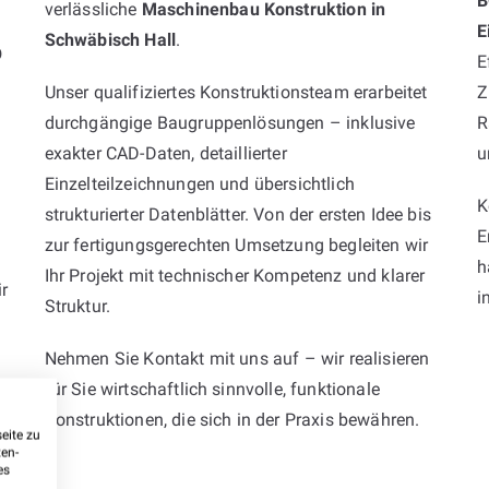
B
verlässliche
Maschinenbau Konstruktion in
E
Schwäbisch Hall
.
O
E
Unser qualifiziertes Konstruktionsteam erarbeitet
Z
durchgängige Baugruppenlösungen – inklusive
R
exakter CAD-Daten, detaillierter
u
Einzelteilzeichnungen und übersichtlich
K
strukturierter Datenblätter. Von der ersten Idee bis
E
zur fertigungsgerechten Umsetzung begleiten wir
h
Ihr Projekt mit technischer Kompetenz und klarer
r
i
Struktur.
Nehmen Sie Kontakt mit uns auf – wir realisieren
für Sie wirtschaftlich sinnvolle, funktionale
Konstruktionen, die sich in der Praxis bewähren.
e
eite zu
ten-
es