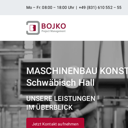
Zum
Mo – Fr: 08:00 – 18:00 Uhr | +49 (831) 610 552 – 55
Inhalt
springen
Ingenieurbü
Ingenieurdienstleistungen aus
Projektman
MASCHINENBAU KONS
Schwäbisch Hall
UNSERE LEISTUNGEN
IM ÜBERBLICK
Jetzt Kontakt aufnehmen