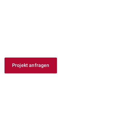
Ingenieurleistungen im
Maschinenbau – von der ersten Idee
bis zur fertigen Anlage
Projekt anfragen
Leistungen entdecken