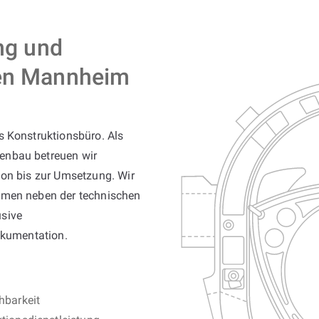
ing und
gen Mannheim
s Konstruktionsbüro. Als
nbau betreuen wir
ion bis zur Umsetzung. Wir
hmen neben der technischen
usive
okumentation.
hbarkeit