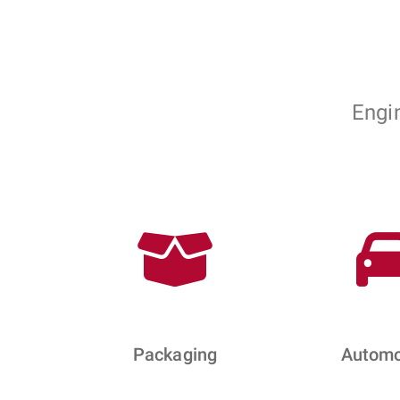
Engi
Packaging
Automo