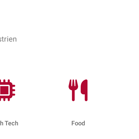
trien
h Tech
Food