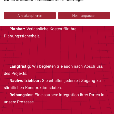
Ergebnisorientiert:
Wir liefern Ergebnisse, keine halben
von uns verwendeten Cookies öffnen Sie die Einstellungen.
Lösungen.
Transparent:
Sie bezahlen nur für tatsächlich
Alle akzeptieren
Nein, anpassen
geleistete Stunden.
Planbar:
Verlässliche Kosten für Ihre
Planungssicherheit.
Langfristig:
Wir begleiten Sie auch nach Abschluss
des Projekts.
Nachvollziehbar:
Sie erhalten jederzeit Zugang zu
sämtlichen Konstruktionsdaten.
Reibungslos:
Eine saubere Integration Ihrer Daten in
unsere Prozesse.