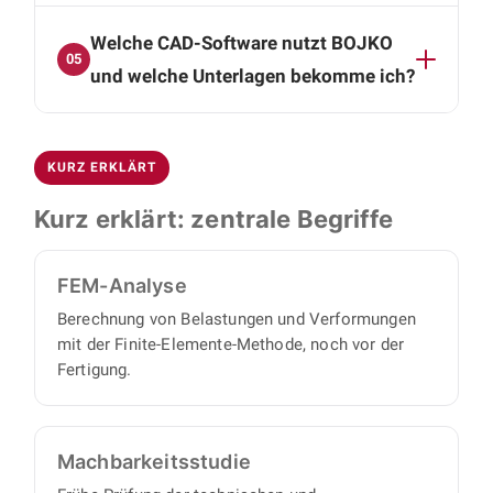
Ja. Von Neuentwicklungen, Prototypen und
Machbarkeitsstudien, auf Wunsch inklusive
Welche CAD-Software nutzt BOJKO
Varianten bis zur Modernisierung bestehender
komplettem Projektmanagement.
05
Anlagen (Retrofit) begleiten wir Sie, ergänzt um
und welche Unterlagen bekomme ich?
Forschung, Entwicklung und
Wir arbeiten mit SolidWorks und Autodesk
Machbarkeitsstudien.
Inventor. Als Ergebnis erhalten Sie vollständige
KURZ ERKLÄRT
3D-CAD-Daten, Baugruppen- und
Montagezeichnungen, Einzelteilzeichnungen
Kurz erklärt: zentrale Begriffe
und strukturierte Stücklisten für Beschaffung
und Fertigung.
FEM-Analyse
Berechnung von Belastungen und Verformungen
mit der Finite-Elemente-Methode, noch vor der
Fertigung.
Machbarkeits­studie