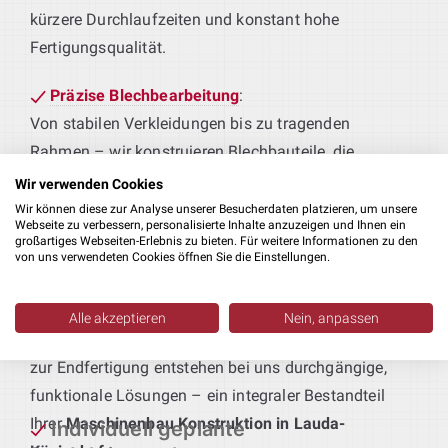
kürzere Durchlaufzeiten und konstant hohe
Fertigungsqualität.
Präzise Blechbearbeitung
:
Von stabilen Verkleidungen bis zu tragenden
Rahmen – wir konstruieren Blechbauteile, die
passgenau an Ihre Fertigungsabläufe und
Wir verwenden Cookies
Qualitätsstandards angepasst sind.
Wir können diese zur Analyse unserer Besucherdaten platzieren, um unsere
Webseite zu verbessern, personalisierte Inhalte anzuzeigen und Ihnen ein
großartiges Webseiten-Erlebnis zu bieten. Für weitere Informationen zu den
Technik für maßgeschneiderte
von uns verwendeten Cookies öffnen Sie die Einstellungen.
Produktionsanlagen
:
Sie geben das Produkt vor – wir liefern die passende
Alle akzeptieren
Nein, anpassen
Anlagentechnik. Vom ersten Bearbeitungsschritt bis
zur Endfertigung entstehen bei uns durchgängige,
funktionale Lösungen – ein integraler Bestandteil
Ihrer
Maschinenbau Konstruktion in Lauda-
Individuell geplante