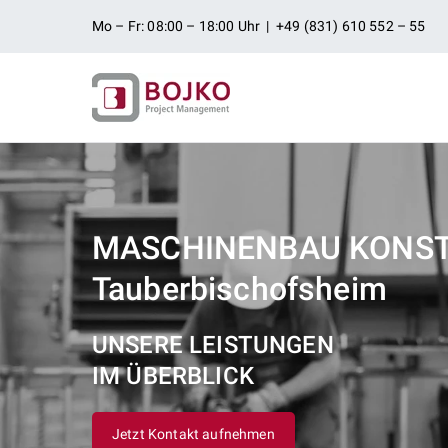
Zum
Mo – Fr: 08:00 – 18:00 Uhr | +49 (831) 610 552 – 55
Inhalt
springen
Ingenieurbü
Ingenieurdienstleistungen aus
Projektman
MASCHINENBAU KONS
Tauberbischofsheim
UNSERE LEISTUNGEN
IM ÜBERBLICK
Jetzt Kontakt aufnehmen