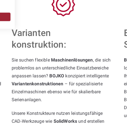
Varianten
konstruktion:
Sie suchen flexible
Maschinenlösungen
, die sich
B
problemlos an unterschiedliche Einsatzbereiche
l
anpassen lassen?
BOJKO
konzipiert intelligente
I
d
Variantenkonstruktionen
– für spezialisierte
e
Einzelmaschinen ebenso wie für skalierbare
B
Serienanlagen.
B
D
Unsere Konstrukteure nutzen leistungsfähige
u
CAD‑Werkzeuge wie
SolidWorks
und erstellen