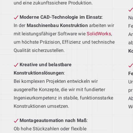
und eine zukunftssichere Produktion.
Moderne CAD-Technologie im Einsatz
:
Na
In der
Maschinenbau Konstruktion
arbeiten wir
Fe
mit leistungsfähiger Software wie
SolidWorks
,
An
um höchste Präzision, Effizienz und technische
a
Qualität sicherzustellen.
Ko
Kreative und belastbare
Konstruktionslösungen
:
F
Bei komplexen Projekten entwickeln wir
Un
ausgereifte Konzepte, die wir mit fundierter
pr
Ingenieurkompetenz in stabile, funktionsstarke
Ab
Konstruktionen umsetzen.
We
Montageautomation nach Maß
:
Ob hohe Stückzahlen oder flexible