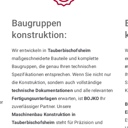
Baugruppen
konstruktion:
Wir entwickeln in
Tauberbischofsheim
W
maßgeschneiderte Bauteile und komplette
e
Baugruppen, die genau Ihren technischen
m
Spezifikationen entsprechen. Wenn Sie nicht nur
I
die Konstruktion, sondern auch vollständige
S
technische Dokumentationen
und alle relevanten
K
Fertigungsunterlagen
erwarten, ist
BOJKO
Ihr
er
B
zuverlässiger Partner. Unsere
E
Maschinenbau Konstruktion in
E
Tauberbischofsheim
steht für Präzision und