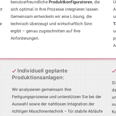
benutzerfreundliche
Produktkonfiguratoren
, die
U
kt
sich optimal in Ihre Prozesse integrieren lassen.
A
Gemeinsam entwickeln wir eine Lösung, die
u
e
technisch überzeugt und wirtschaftlich Sinn
T
ergibt – genau zugeschnitten auf Ihre
u
Anforderungen.
p
A
Individuell geplante
Produktionsanlagen
:
Si
Wir analysieren gemeinsam Ihre
da
Fertigungsprozesse und unterstützen Sie bei der
un
Auswahl sowie der nahtlosen Integration der
ma
richtigen Maschinentechnik – für stabile Abläufe
Ko