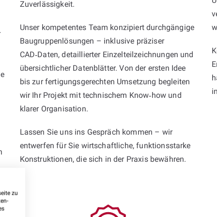
U
Zuverlässigkeit.
v
Unser kompetentes Team konzipiert durchgängige
w
r
Baugruppenlösungen – inklusive präziser
K
CAD‑Daten, detaillierter Einzelteilzeichnungen und
E
übersichtlicher Datenblätter. Von der ersten Idee
ie
h
bis zur fertigungsgerechten Umsetzung begleiten
i
wir Ihr Projekt mit technischem Know‑how und
klarer Organisation.
Lassen Sie uns ins Gespräch kommen – wir
entwerfen für Sie wirtschaftliche, funktionsstarke
n
Konstruktionen, die sich in der Praxis bewähren.
eite zu
ten-
es