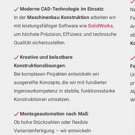
Moderne CAD-Technologie im Einsatz
:
Na
In der
Maschinenbau Konstruktion
arbeiten wir
Fe
mit leistungsfähiger Software wie
SolidWorks
,
An
um höchste Präzision, Effizienz und technische
a
Qualität sicherzustellen.
K
Kreative und belastbare
Konstruktionslösungen
:
F
Bei komplexen Projekten entwickeln wir
Un
ausgereifte Konzepte, die wir mit fundierter
pr
Ingenieurkompetenz in stabile, funktionsstarke
Ab
Konstruktionen umsetzen.
We
Montageautomation nach Maß
:
Ob hohe Stückzahlen oder flexible
Variantenfertigung – wir entwickeln