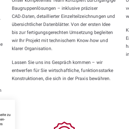
Unser kompetentes Team konzipiert durchgängige
U
Baugruppenlösungen – inklusive präziser
v
CAD‑Daten, detaillierter Einzelteilzeichnungen und
w
r
übersichtlicher Datenblätter. Von der ersten Idee
K
bis zur fertigungsgerechten Umsetzung begleiten
E
wir Ihr Projekt mit technischem Know‑how und
ie
h
klarer Organisation.
i
Lassen Sie uns ins Gespräch kommen – wir
entwerfen für Sie wirtschaftliche, funktionsstarke
Konstruktionen, die sich in der Praxis bewähren.
n
eite zu
ten-
es