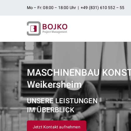
Zum
Mo – Fr: 08:00 – 18:00 Uhr | +49 (831) 610 552 – 55
Inhalt
springen
Ingenieurbü
Ingenieurdienstleistungen aus
Projektman
MASCHINENBAU KONS
Weikersheim
UNSERE LEISTUNGEN
IM ÜBERBLICK
Jetzt Kontakt aufnehmen