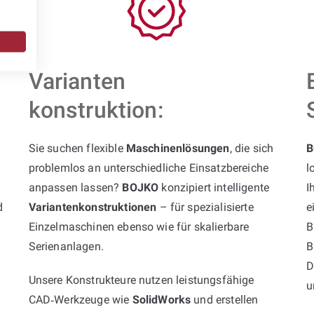
Varianten
konstruktion:
Sie suchen flexible
Maschinenlösungen
, die sich
B
problemlos an unterschiedliche Einsatzbereiche
l
anpassen lassen?
BOJKO
konzipiert intelligente
I
d
Variantenkonstruktionen
– für spezialisierte
e
Einzelmaschinen ebenso wie für skalierbare
B
Serienanlagen.
B
D
Unsere Konstrukteure nutzen leistungsfähige
u
CAD‑Werkzeuge wie
SolidWorks
und erstellen