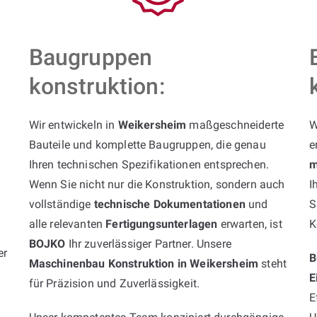
Baugruppen
konstruktion:
Wir entwickeln in
Weikersheim
maßgeschneiderte
W
Bauteile und komplette Baugruppen, die genau
e
Ihren technischen Spezifikationen entsprechen.
m
Wenn Sie nicht nur die Konstruktion, sondern auch
I
vollständige
technische Dokumentationen
und
S
alle relevanten
Fertigungsunterlagen
erwarten, ist
K
BOJKO
Ihr zuverlässiger Partner. Unsere
er
B
Maschinenbau Konstruktion in Weikersheim
steht
E
für Präzision und Zuverlässigkeit.
E