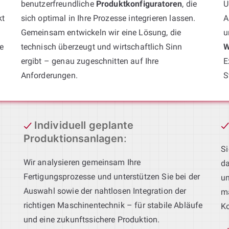
benutzerfreundliche
Produktkonfiguratoren
, die
U
kt
sich optimal in Ihre Prozesse integrieren lassen.
A
Gemeinsam entwickeln wir eine Lösung, die
u
e
technisch überzeugt und wirtschaftlich Sinn
W
ergibt – genau zugeschnitten auf Ihre
E
Anforderungen.
S
Individuell geplante
Produktionsanlagen
:
Si
Wir analysieren gemeinsam Ihre
da
Fertigungsprozesse und unterstützen Sie bei der
un
Auswahl sowie der nahtlosen Integration der
ma
richtigen Maschinentechnik – für stabile Abläufe
Ko
und eine zukunftssichere Produktion.