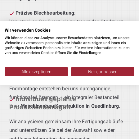
Präzise Blechbearbeitung
:
Von stabilen Gehäusen bis zu tragenden Strukturen –
wir entwickeln Blechbauteile, die genau auf Ihre
Wir verwenden Cookies
Wir können diese zur Analyse unserer Besucherdaten platzieren, um unsere
Fertigungsabläufe und Qualitätsstandards
Webseite zu verbessern, personalisierte Inhalte anzuzeigen und Ihnen ein
abgestimmt sind.
großartiges Webseiten-Erlebnis zu bieten. Für weitere Informationen zu den
von uns verwendeten Cookies öffnen Sie die Einstellungen.
Technik für maßgeschneiderte Produktionslinien
:
Sie definieren das Produkt – wir liefern die passende
Alle akzeptieren
Nein, anpassen
Anlagentechnik. Von der Vorfertigung bis zur
Endmontage entstehen bei uns durchgängige,
funktionale Lösungen – ein integraler Bestandteil
Individuell geplante
Ihrer
Maschinenbau Konstruktion in Quedlinburg
.
Produktionsanlagen
:
Wir analysieren gemeinsam Ihre Fertigungsabläufe
und unterstützen Sie bei der Auswahl sowie der
nahtlosen Integration der passenden