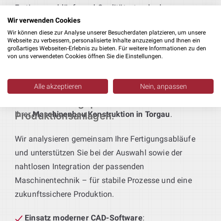
Fertigungsabläufe und Qualitätsstandards
Wir verwenden Cookies
abgestimmt sind.
Wir können diese zur Analyse unserer Besucherdaten platzieren, um unsere
Webseite zu verbessern, personalisierte Inhalte anzuzeigen und Ihnen ein
Technik für maßgeschneiderte Produktionslinien
:
großartiges Webseiten-Erlebnis zu bieten. Für weitere Informationen zu den
von uns verwendeten Cookies öffnen Sie die Einstellungen.
Sie definieren das Produkt – wir liefern die passende
Anlagentechnik. Von der Vorfertigung bis zur
Endmontage entstehen bei uns durchgängige,
Alle akzeptieren
Nein, anpassen
funktionale Lösungen – ein integraler Bestandteil
Individuell geplante
Ihrer
Maschinenbau Konstruktion in Torgau
.
Produktionsanlagen
:
Wir analysieren gemeinsam Ihre Fertigungsabläufe
und unterstützen Sie bei der Auswahl sowie der
nahtlosen Integration der passenden
Maschinentechnik – für stabile Prozesse und eine
zukunftssichere Produktion.
Einsatz moderner CAD-Software
: