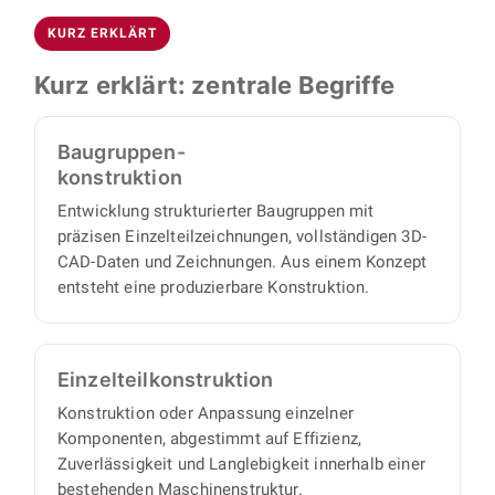
technischer Unterlagen aus einer Hand:
Details und besprechen Ihr konkretes Projekt.
KURZ ERKLÄRT
vollständige 3D-CAD-Daten, Baugruppen- und
Anschließend übernimmt BOJKO die
Montagezeichnungen, Einzelteilzeichnungen
Umsetzung vollständig: Sie benötigen keinen
Kurz erklärt: zentrale Begriffe
sowie strukturierte Stücklisten. Damit lassen
eigenen Projektmanager, denn wir arbeiten
sich alle Einzelteile und Baugruppen direkt
proaktiv und eigenverantwortlich und liefern
Baugruppen-
beschaffen oder fertigen.
Ihnen einen vollständigen Satz an
konstruktion
Konstruktionsunterlagen, mit minimalem
Entwicklung strukturierter Baugruppen mit
Abstimmungs- und Aufsichtsaufwand auf Ihrer
präzisen Einzelteilzeichnungen, vollständigen 3D-
Seite.
CAD-Daten und Zeichnungen. Aus einem Konzept
entsteht eine produzierbare Konstruktion.
Einzelteil­konstruktion
Konstruktion oder Anpassung einzelner
Komponenten, abgestimmt auf Effizienz,
Zuverlässigkeit und Langlebigkeit innerhalb einer
bestehenden Maschinenstruktur.